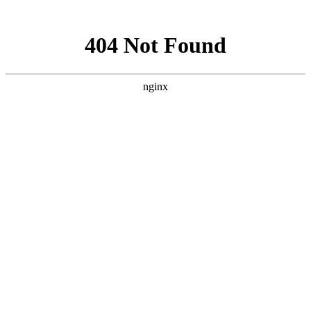
网站地图
设为主页
|
联系我们
网站首页
信息公告
政策法规
服务中心
主干课程
网教招生
资料下载
证书样本
今天是：
滚动消息：
2021年4月吉林省新生自考报名和报考工作的通知
[2021-3-6]
东北师范大学自考学位证书申请中……
[2020-9-14]
最新吉林大学自考学位外语成绩查询网站
[2020-9-1]
2020年上半年吉林省学位英语报名系统_报名入口_吉林学位考试
网
[2020-2-1]
吉林学位考试网是学位考试辅导网
[2016-8-8]