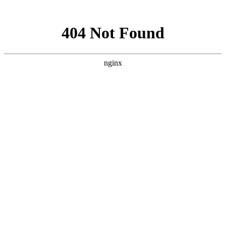
网站地图
设为主页
|
联系我们
网站首页
信息公告
政策法规
服务中心
主干课程
网教招生
资料下载
证书样本
今天是：
滚动消息：
2021年4月吉林省新生自考报名和报考工作的通知
[2021-3-6]
东北师范大学自考学位证书申请中……
[2020-9-14]
最新吉林大学自考学位外语成绩查询网站
[2020-9-1]
2020年上半年吉林省学位英语报名系统_报名入口_吉林学位考试
网
[2020-2-1]
吉林学位考试网是学位考试辅导网
[2016-8-8]